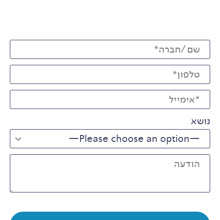
שם (חובה)
טלפון (חובה)
האימייל שלך (חובה)
נושא
הודעה