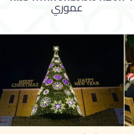
عموري