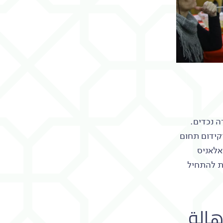
ה נכדים.
קידום תחום
לאניס
ות להתחיל
الة