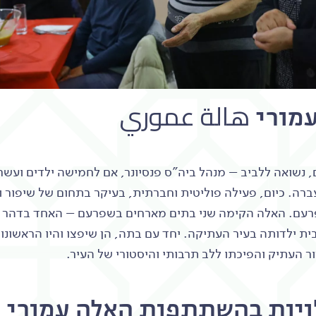
מורי هالة عموري
 נשואה ללביב – מנהל ביה"ס פנסיונר, אם לחמישה ילדים ועשר
ברה. כיום, פעילה פוליטית וחברתית, בעיקר בתחום של שיפור ו
רעם. האלה הקימה שני בתים מארחים בשפרעם – האחד בדהר א
בית ילדותה בעיר העתיקה. יחד עם בתה, הן שיפצו והיו הראשונ
ר העתיק והפיכתו ללב תרבותי והיסטורי של העיר.
ויות בהשתתפות האלה עמורי ه