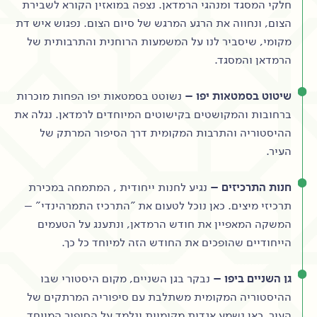
חלקי המסגד ומנהגי הרמדאן. נצפה במואזין הקורא לשבירת
הצום, ונחווה את הרגע המרגש של סיום הצום. נפגוש איש דת
מקומי, שיסביר לנו על המשמעות הרוחנית והתרבותית של
הרמדאן והמסגד.
שיטוט בסמטאות יפו –
נשוטט בסמטאות יפו הפחות מוכרות
ברחובות והמקושטים בקישוטים המיוחדים לרמדאן. נגלה את
ההיסטוריה והתרבות המקומית דרך הסיפור המרתק של
העיר.
חנות התרכיזים –
נגיע לחנות ייחודית , המתמחה במכירת
תרכיזי מיצים. כאן נוכל לטעום את "התרכיז התמרהינדי" –
המשקה המאפיין את חודש הרמדאן, ונתענג על הטעמים
הייחודיים שהופכים את החודש הזה למיוחד כל כך.
גן השניים ביפו –
נבקר בגן השניים, מקום היסטורי שבו
ההיסטוריה המקומית משתלבת עם סיפוריה המרתקים של
העיר. כאן נשמע אגדות מקומיות ונלמד על הסיפור המיוחד