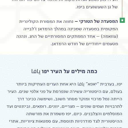
של גן השעשועים ביפו.
המסעדה של הטורקי –
נחווה את המסורת הקולינרית
המקומית במסעדה שמכינה במהלך הרמדאן ז'לבייה
(עוואמה) – אחד הממתקים המסורתיים של החג. ונהנה
מטעמים ייחודיים של חודש הרמדאן.
כמה מילים על העיר יפו يافا
יפו, בערבית "יאפא" يافا היא אחת הערים העתיקות ביותר
בעולם, עם היסטוריה עשירה שנפרסת על פני אלפי שנים. העיר
הייתה נמל מרכזי ומוקד מסחר חשוב, ושימשה ככיכר דרך
לתרבויות ועמים שונים – מצריים, יוונים, רומאים, וביזנטים ועד
המוסלמים והצלבנים. כיום, יפו משמרת את מורשתה
ההיסטורית לצד מודרניות תוססת, עם סמטאות ציוריות, אתרי