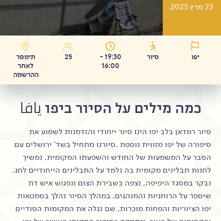
22 מרץ 2025
יפו
סיור
19:30 -
25
תימסר
16:00
לאחר
ההרשמה
כמה מילים על הסיור ביפו يافا
סיור רמדאן בלב יפו הינו סיור ייחודי והזדמנות לשמוע את
סיפורה של יפו מזווית נוספת .סיורנו מתחיל בשד' ירושלים עם
הסבר על המשמעות של החודש והשפעתו המקומית, נמשיך
לחנות תבלינים מקומית בה נלמד על התבלינים הייחודיים לחג.
נבקר במסגד היפיפה, נצפה בשבירת הצום ונפגוש איש דת
שיספר על הרוחניות והמנהגים. במהלך הסיור נהלך בסמטאות
יפו הציוריות והפחות מוכרות, שם נגלה את המקומות הסודיים