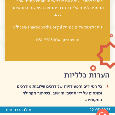
להגיע לסיור, שיחה עם דובר/ת או מפגש חוויתי אחר –
מוזמנים לפנות אלינו ונתכנן יחד את הפעילות המתאימה
לכם.
ניתן לפנות אלינו במייל: office@sharedpaths.org.il
או בטלפון: 051-5583004
הערות כלליות
כל הסיורים והפעילויות של דרכים שלובות מודרכים
ומונחים על ידי תושבי היישוב, בשיתוף הקהילה
המקומית.
22.03.2025
אזלו הכרטיסים
עם ביצוע ההזמנה תקבלו מייל מפורט עם כל ההנחיות,