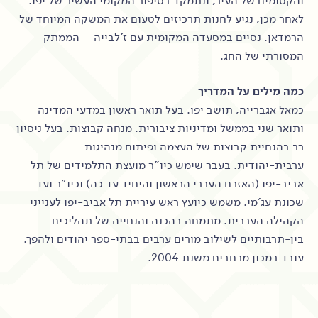
והקסומים של העיר, ונתמקד בסיפור המקומי העשיר של יפו.
לאחר מכן, נגיע לחנות תרכיזים לטעום את המשקה המיוחד של
הרמדאן. נסיים במסעדה המקומית עם ז'לבייה – הממתק
המסורתי של החג.
כמה מילים על המדריך
כמאל אגברייה, תושב יפו. בעל תואר ראשון במדעי המדינה
ותואר שני בממשל ומדיניות ציבורית. מנחה קבוצות. בעל ניסיון
רב בהנחיית קבוצות של העצמה ופיתוח מנהיגות
ערבית-יהודית. בעבר שימש כיו"ר מועצת התלמידים של תל
אביב-יפו (האזרח הערבי הראשון והיחיד עד כה) וכיו"ר ועד
שכונת עג'מי. משמש כיועץ ראש עיריית תל אביב-יפו לענייני
הקהילה הערבית. מתמחה בהכנה והנחייה של תהליכים
בין-תרבותיים לשילוב מורים ערבים בבתי-ספר יהודים ולהפך.
עובד במכון מרחבים משנת 2004.