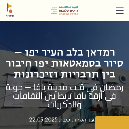
תפריט
0
סיורים
רמדאן בלב העיר יפו –
סיור בסמאטאות יפו חיבור
בין תרבויות וזיכרונות
رمضان في قلب مدينة يافا – جولة
في أزقة يافا تربط بين الثقافات
والذكريات
מועד הסיור: שבת 22.03.2025