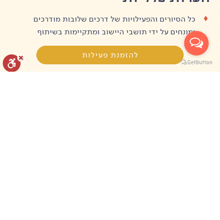
כל הסיורים והפעילויות של דרכים שלובות מודרכים
ומונחים על ידי תושבי היישוב ומתקיימות בשיתוף
הקהילות המקומיות.
להזמנת פעילות
זכרו כי מדובר בתיירות חברתית אז אנא הגיעו עם לב
פתוח.
איפוס הגדרות
הצהרת נגישות
דיווח הפרה
יצירת קשר
מופעל על ידי
לפרטים נוספים, לקבוצות או סוכניות הנכם מוזמנים ליצור קשר
במייל:
office@sharedpaths.co.il
או בטלפון: 051-5583004