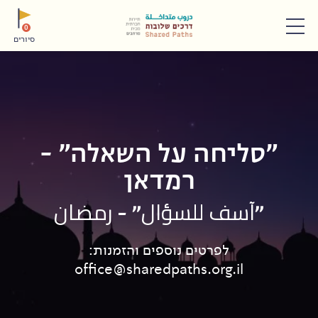
תפריט
0
סיורים
"סליחה על השאלה" -
רמדאן
"آسف للسؤال" - رمضان
לפרטים נוספים והזמנות:
office@sharedpaths.org.il