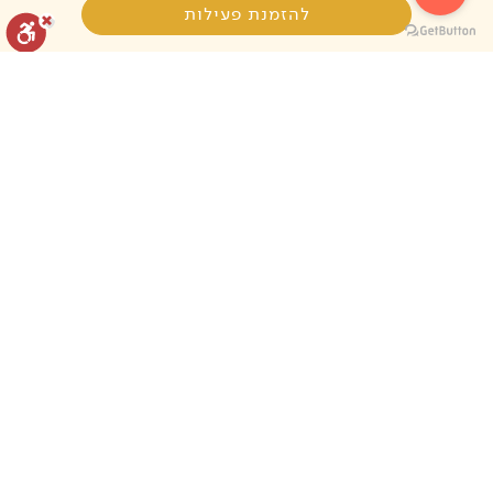
להזמנת פעילות
איפוס הגדרות
הצהרת נגישות
דיווח הפרה
מה קורה במקרה של מזג אוויר קיצוני ביום
הסיור?
מופעל על ידי
אנו עושים מאמצים לקיים את הסיורים בכל מזג אוויר עם
התאמות ושינויים במידת הצורך. במקרה של מזג אוויר
קיצוני, שלא יאפשר את קיומו של הסיור, נעביר הודעה
לנרשמים והסיור ידחה למועד אחר ללא דמי ביטול.
מה רמת הקושי של הסיור?
כיצד להתלבש לסיור בישוב ערבי?