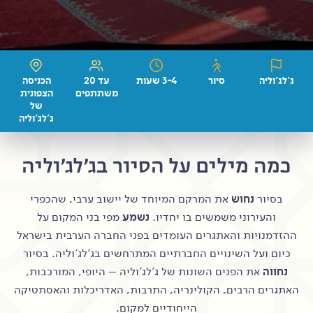
ג'לג'וליה
סיור
3-4 שעות
עד 20
הכניסה
משתתפים
הצפונית
של
ג'לג'וליה
כמה מילים על הסיור בג'לג'וליה
בסיור
נחוש
את המרקם המיוחד של יישוב ערבי, שהכפרי
והעירוני משמשים בו יחדיו.
נשמע
מפי בני המקום על
ההזדמנויות והאתגרים העומדים בפני החברה הערבית בישראל
כיום ועל השינויים החברתיים המתרחשים בג'לג'וליה. בסיור
נחווה
את הפנים השונות של ג'לג'וליה – היופי, המורכבות,
האתגרים הרבים, הקולינריה, התרבות, האדריכלות והאסתטיקה
הייחודיים למקום.