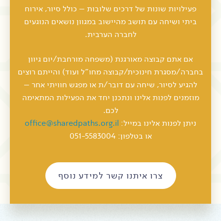
פעילויות שונות של דרכים שלובות – כולל סיור, אירוח
ביתי ושיחה עם תושב מהיישוב במגוון נושאים הנוגעים
לחברה הערבית.
אם אתם קבוצה מאורגנת (משפחה מורחבת/יום גיוון
בחברה/מסגרת חינוכית/קבוצה מחו"ל ועוד) והייתם רוצים
להגיע לסיור, שיחה עם דובר/ת או מפגש חוויתי אחר –
מוזמנים לפנות אלינו ונתכנן יחד את הפעילות המתאימה
לכם.
ניתן לפנות אלינו במייל:
office@sharedpaths.org.il
או בטלפון: 051-5583004
צרו איתנו קשר למידע נוסף