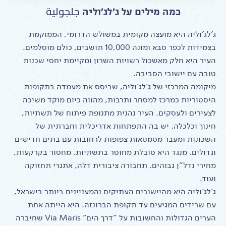
כמה מילים על ג'לג'וליה جلجولية‎
ג'לג'וליה היא מועצה מקומית במשולש הדרומי, הממוקמת
בצמידות לכפר סבא ומונה 10,000 תושבים, כולם מוסלמים.
העיר היא חלק מאשכול רשויות השרון ומקיימת יחסי שכנות
טובה עם יישובי הסביבה.
מיקומה המרכזי של ג'לג'וליה, שביסס את מעמדה בתקופות
היסטוריות כמרכז למסחר ותרבות, מהווה כיום מוקד משיכה
לצעירים ולעסקים. העיר נהנית מתנופת פיתוח של תשתיות,
חינוך וכלכלה. יש בה התפתחות אדריכלית וחברתית של
השכונות ומעבר מסמטאות צפופות לרחובות עם בתים חדישים
וגדולים. מנגד היא סובלת מחוסר בתשתיות, מחסור בקרקעות,
מחירי נדל"ן גבוהים, תחבורה ציבורית דלה, אתגרי תחזוקה
ועוד.
ג'לג'וליה היא מהיישובים העתיקים והמעניינים ביותר בישראל,
עם שרידים המגיעים עד תקופת הברונזה. היא הייתה אחת
הערים הגדולות והחשובות על "דרך הים" Via Maris שחיברה