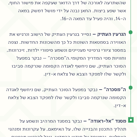
שהשתרעה לאורכה של דרך הדואר שעקפה את מישור החוף,
אשר שפע ביצות. החאן נבנה על ידי מושל דמשק במאה
ה-14, והיה פעיל עד המאה ה-16.
הגרעין העתיק –
נסייר בגרעין העתיק של הישוב ונרגיש את
האווירה בסמטאות השונות כל כך מהשכונות החדשות. נצפה
במספר ציורי גרפיטי מעניינים ונשמע סיפורי ילדות, זיכרונות,
וחוויות מפי המדריך המקומי.ה"מסכרה" – נבקר במפעל
הסוכר העתיק, שם ניחשף לאגדה הקסומה שנרקמה סביבו
ולקשר שלו למפקד הצבא של צלאח א-דין.
ה"מסכרה" –
נבקר במפעל הסוכר העתיק, שם ניחשף לאגדה
הקסומה שנרקמה סביבו ולקשר שלו למפקד הצבא של צלאח
א-דין.
מסגד "אל-ראודה" –
נבקר במסגד המרהיב ונשמע על
תהליך התכנון והבנייה שלו, על האימאם, על עקרונות ומנהגי
האסלאם, ובמיוחד על חודש הרמדאן. נוכל להרגיש מבפנים