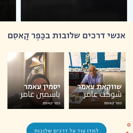
כפר קאסם דרך חוד המסגד
תצפית 
אנשי דרכים שלובות בכַּפְר קָאסִם‎
שווקאת עאמר
יסמין עאמר
شوكت عامر
ياسمين عامر
כפר קאסם
כפר קאסם
למדו עוד על דרכים שלובות