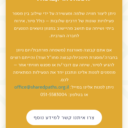
ניתן ליצור חוויה שלמה ומעשירה על ידי שילוב בין מספר
פעילויות שונות של דרכים שלובות – כולל סיור, אירוח
ביתי ושיחה עם תושב מהיישוב במגוון נושאים הנוגעים
לחברה הערבית.
אם אתם קבוצה מאורגנת (משפחה מורחבת/יום גיוון
בחברה/מסגרת חינוכית/קבוצה מחו"ל ועוד) והייתם רוצים
להגיע לסיור, שיחה עם דובר/ת או מפגש חוויתי אחר –
מוזמנים לפנות אלינו ונתכנן יחד את הפעילות המתאימה
לכם.
ניתן לפנות אלינו במייל:
office@sharedpaths.org.il
או בטלפון: 051-5583004
צרו איתנו קשר למידע נוסף