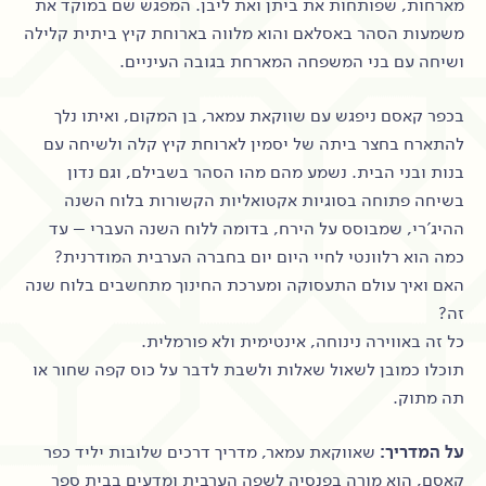
מארחות, שפותחות את ביתן ואת ליבן. המפגש שם במוקד את
משמעות הסהר באסלאם והוא מלווה בארוחת קיץ ביתית קלילה
ושיחה עם בני המשפחה המארחת בגובה העיניים.
בכפר קאסם ניפגש עם שווקאת עמאר, בן המקום, ואיתו נלך
להתארח בחצר ביתה של יסמין לארוחת קיץ קלה ולשיחה עם
בנות ובני הבית. נשמע מהם מהו הסהר בשבילם, וגם נדון
בשיחה פתוחה בסוגיות אקטואליות הקשורות בלוח השנה
ההיג'רי, שמבוסס על הירח, בדומה ללוח השנה העברי – עד
כמה הוא רלוונטי לחיי היום יום בחברה הערבית המודרנית?
האם ואיך עולם התעסוקה ומערכת החינוך מתחשבים בלוח שנה
זה?
כל זה באווירה נינוחה, אינטימית ולא פורמלית.
תוכלו כמובן לשאול שאלות ולשבת לדבר על כוס קפה שחור או
תה מתוק.
על המדריך:
שאווקאת עמאר, מדריך דרכים שלובות יליד כפר
קאסם, הוא מורה בפנסיה לשפה הערבית ומדעים בבית ספר