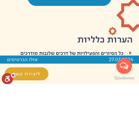
הערות כלליות
כל הסיורים והפעילויות של דרכים שלובות מודרכים
27.07.2024
אזלו הכרטיסים
ומונחים על ידי תושבי היישוב ומתקיימות בשיתוף
הקהילות המקומיות.
ליצירת קשר
עם ביצוע ההזמנה תקבלו מייל מפורט עם כל ההנחיות,
המיקום המדויק, טלפונים ודרכים ליצירת קשר עם
המדריכים המקומיים.
איפוס הגדרות
הצהרת נגישות
דיווח הפרה
ציוד מומלץ לסיור: נעלים נוחות, מים אישיים.
זיכרו כי מדובר בתיירות חברתית אז אנא הגיעו עם לב
מופעל על ידי
פתוח.