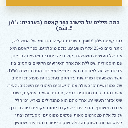
כמה מילים על הישוב כַּפְר קָאסִם‎ (בערבית: كفر
قاسم)
כַּפְר קָאסִם‎ كفر قاسم, השוכנת בקצהו הדרומי של המשולש,
מונה כיום כ-25 אלף תושבים, כולם מוסלמים. כפר קאסם היא
עיר של תעשייה משגשגת, קולינריה ייחודית ואנשים לבביים,
עם היסטוריה שכוללת את אחד האירועים הקשים ביחסים בין
מדינת ישראל לאזרחיה הערבים-פלסטינים: הטבח בשנת 1956,
אשר השפעותיו מורגשות עד היום בעת בניית מערכות יחסים
של אמון ושיתופי פעולה עם היישובים היהודיים השכנים. לעיר,
אשר נהנית כיום מתנופת בנייה, פיתוח ועשייה עסקית, ישנם
שני אזורי תעשייה, אחד מהם הוא מהגדולים בארץ, וכן חלל
עבודה משותף יהודי-ערבי שמקדם יזמות מקומית פורצת דרך.
אל כל אלה מצטרפים מאות עסקים מקומיים, מסעדות ובתי
קפה, נגריות, ושווקים, כולל שוק הציפורים הצבעוני שמושך