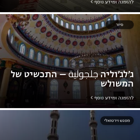
להזמנה ומידע נוסף >
סיור
ג'לג'וליה جلجولية – התכשיט של
המשולש
להזמנה ומידע נוסף >
מפגש וירטואלי