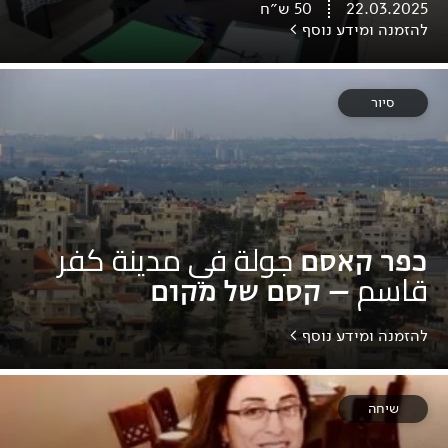
22.03.2025
50
ש״ח
להזמנה ומידע נוסף >
סיור
כפר קאסם‎ جولة في مدينة كفر
قاسم – קסם של מקום
להזמנה ומידע נוסף >
שיחה