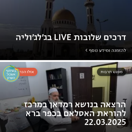
דרכים שלובות LIVE בג'לג'וליה
להזמנה ומידע נוסף >
מפגש תרבות
אזלו הכרטיסים
הרצאה בנושא רמדאן במרכז
להוראת האסלאם בכפר ברא
22.03.2025